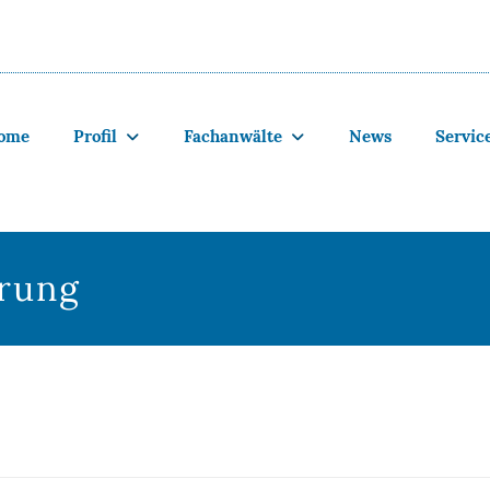
ome
Profil
Fachanwälte
News
Servic
ärung