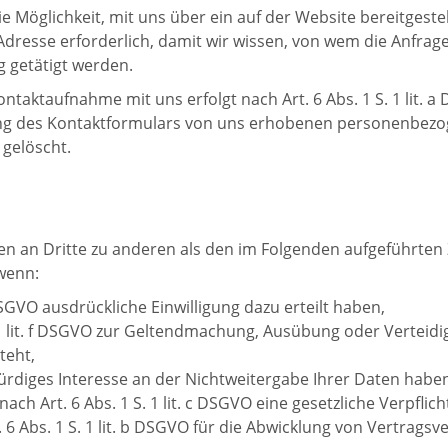
 die Möglichkeit, mit uns über ein auf der Website bereitges
l-Adresse erforderlich, damit wir wissen, von wem die Anfr
g getätigt werden.
aktaufnahme mit uns erfolgt nach Art. 6 Abs. 1 S. 1 lit. a 
utzung des Kontaktformulars von uns erhobenen personenbe
 gelöscht.
n an Dritte zu anderen als den im Folgenden aufgeführten Z
 wenn:
a DSGVO ausdrückliche Einwilligung dazu erteilt haben,
. 1 lit. f DSGVO zur Geltendmachung, Ausübung oder Vertei
teht,
rdiges Interesse an der Nichtweitergabe Ihrer Daten habe
nach Art. 6 Abs. 1 S. 1 lit. c DSGVO eine gesetzliche Verpfli
. 6 Abs. 1 S. 1 lit. b DSGVO für die Abwicklung von Vertragsve