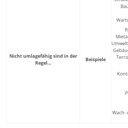
Bau
Wartu
R
Mieta
Umwelt
Gebäud
Nicht umlagefähig sind in der
Terro
Beispiele
Regel…
Kont
P
Wach- u