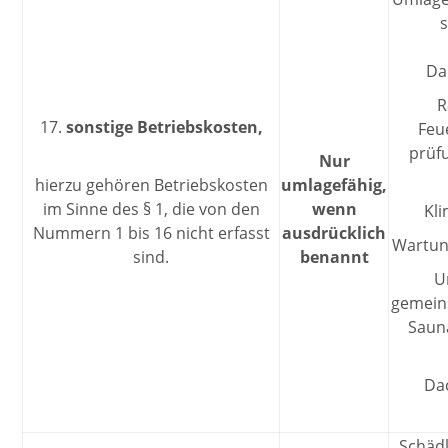
s
Da
R
17.
sonstige Betriebskosten,
Feu
prüf
Nur
hierzu gehören Betriebskosten
umlagefähig,
im Sinne des § 1, die von den
wenn
Kl
Nummern 1 bis 16 nicht erfasst
ausdrücklich
Wartung
sind.
benannt
U
gemeins
Saun
Da
Schäd