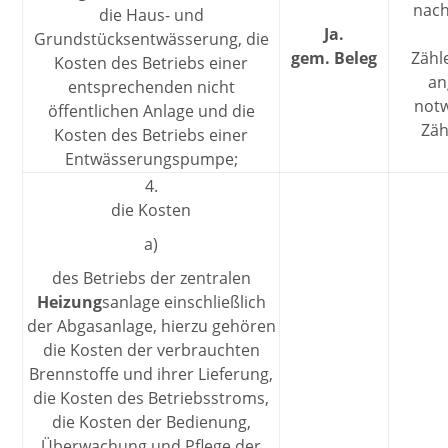
nach
die Haus- und
Ja.
Grundstücksentwässerung, die
gem. Beleg
Zähl
Kosten des Betriebs einer
an
entsprechenden nicht
not
öffentlichen Anlage und die
Zäh
Kosten des Betriebs einer
Entwässerungspumpe;
4.
die Kosten
a)
des Betriebs der zentralen
Heizung
sanlage einschließlich
der Abgasanlage, hierzu gehören
die Kosten der verbrauchten
Brennstoffe und ihrer Lieferung,
die Kosten des Betriebsstroms,
die Kosten der Bedienung,
Überwachung und Pflege der