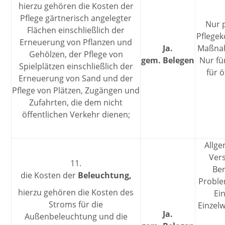
hierzu gehören die Kosten der
Pflege gärtnerisch angelegter
Nur 
Flächen einschließlich der
Pflegek
Erneuerung von Pflanzen und
Ja.
Maßnah
Gehölzen, der Pflege von
gem. Belegen
Nur fü
Spielplätzen einschließlich der
für 
Erneuerung von Sand und der
Pflege von Plätzen, Zugängen und
Zufahrten, die dem nicht
öffentlichen Verkehr dienen;
Allge
Ver
11.
Ber
die Kosten der
Beleuchtung,
Proble
hierzu gehören die Kosten des
Ein
Stroms für die
Einzel
Ja.
Außenbeleuchtung und die