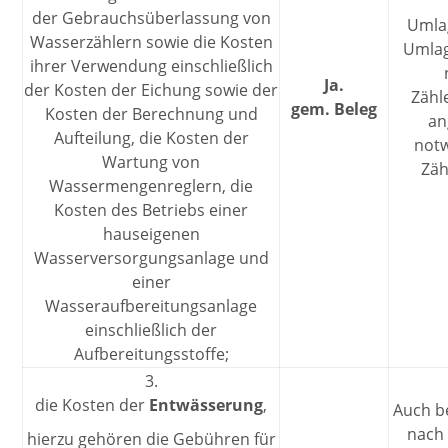
der Gebrauchsüberlassung von
Umla
Wasserzählern sowie die Kosten
Umlag
ihrer Verwendung einschließlich
Ja.
der Kosten der Eichung sowie der
Zähl
gem. Beleg
Kosten der Berechnung und
an
Aufteilung, die Kosten der
not
Wartung von
Zäh
Wassermengenreglern, die
Kosten des Betriebs einer
hauseigenen
Wasserversorgungsanlage und
einer
Wasseraufbereitungsanlage
einschließlich der
Aufbereitungsstoffe;
3.
die Kosten der
Entwässerung
,
Auch 
nach
hierzu gehören die Gebühren für