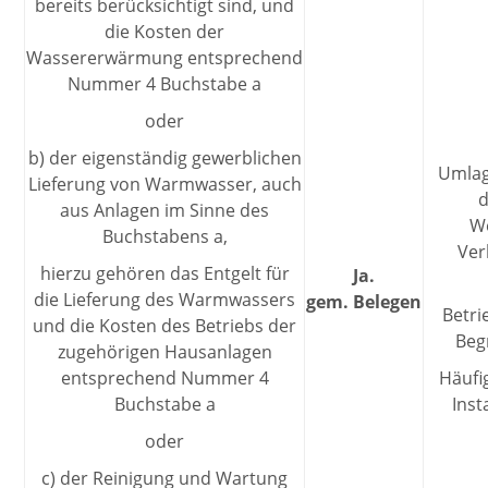
bereits berücksichtigt sind, und
die Kosten der
Wassererwärmung entsprechend
Nummer 4 Buchstabe a
oder
b) der eigenständig gewerblichen
Umlag
Lieferung von Warmwasser, auch
d
aus Anlagen im Sinne des
We
Buchstabens a,
Ver
hierzu gehören das Entgelt für
Ja.
die Lieferung des Warmwassers
gem. Belegen
Betr
und die Kosten des Betriebs der
Beg
zugehörigen Hausanlagen
entsprechend Nummer 4
Häufi
Buchstabe a
Inst
oder
c) der Reinigung und Wartung