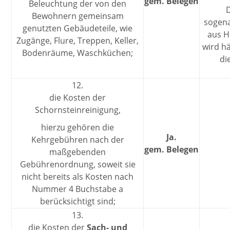
gem. Belegen
Beleuchtung der von den
Bewohnern gemeinsam
sogen
genutzten Gebäudeteile, wie
aus H
Zugänge, Flure, Treppen, Keller,
wird h
Bodenräume, Waschküchen;
di
12.
die Kosten der
Schornsteinreinigung,
hierzu gehören die
Ja.
Kehrgebühren nach der
gem. Belegen
maßgebenden
Gebührenordnung, soweit sie
nicht bereits als Kosten nach
Nummer 4 Buchstabe a
berücksichtigt sind;
13.
die Kosten der
Sach- und