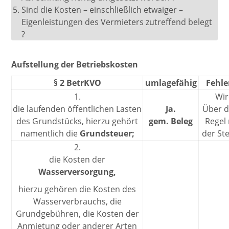
Sind die Kosten – einschließlich etwaiger –
Eigenleistungen des Vermieters zutreffend belegt
?
Aufstellung der Betriebskosten
§ 2 BetrKVO
umlagefähig
Fehle
1.
Wir
die laufenden öffentlichen Lasten
Ja.
Über di
des Grundstücks, hierzu gehört
gem. Beleg
Regel
namentlich die
Grundsteuer;
der St
2.
die Kosten der
Wasserversorgung,
hierzu gehören die Kosten des
Wasserverbrauchs, die
Grundgebühren, die Kosten der
Anmietung oder anderer Arten