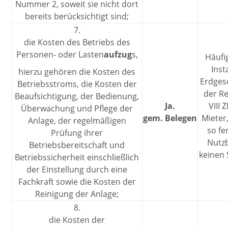
Nummer 2, soweit sie nicht dort
bereits berücksichtigt sind;
7.
die Kosten des Betriebs des
Personen- oder Lasten
aufzug
s,
Häufi
Inst
hierzu gehören die Kosten des
Erdges
Betriebsstroms, die Kosten der
der R
Beaufsichtigung, der Bedienung,
Ja.
VIII
Überwachung und Pflege der
gem. Belegen
Mieter
Anlage, der regelmäßigen
so fe
Prüfung ihrer
Nutzb
Betriebsbereitschaft und
keinen 
Betriebssicherheit einschließlich
der Einstellung durch eine
Fachkraft sowie die Kosten der
Reinigung der Anlage;
8.
die Kosten der