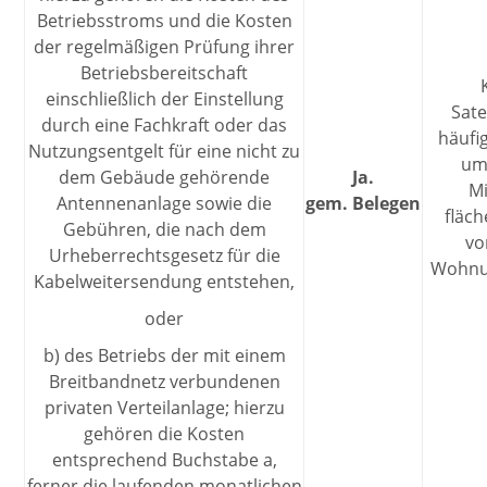
Betriebsstroms und die Kosten
der regelmäßigen Prüfung ihrer
Betriebsbereitschaft
einschließlich der Einstellung
Sate
durch eine Fachkraft oder das
häufi
Nutzungsentgelt für eine nicht zu
um
dem Gebäude gehörende
Ja.
Mi
Antennenanlage sowie die
gem. Belegen
fläc
Gebühren, die nach dem
vo
Urheberrechtsgesetz für die
Wohnu
Kabelweitersendung entstehen,
oder
b) des Betriebs der mit einem
Breitbandnetz verbundenen
privaten Verteilanlage; hierzu
gehören die Kosten
entsprechend Buchstabe a,
ferner die laufenden monatlichen