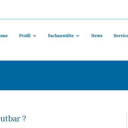
ome
Profil
Fachanwälte
News
Servic
utbar ?