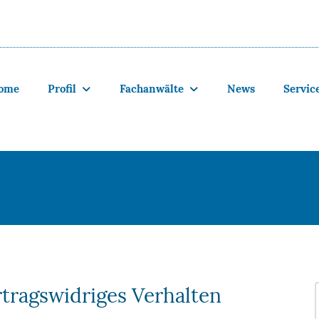
ome
Profil
Fachanwälte
News
Servic
rtragswidriges Verhalten