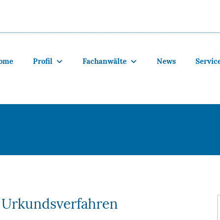
ome
Profil
Fachanwälte
News
Servic
r Urkundsverfahren