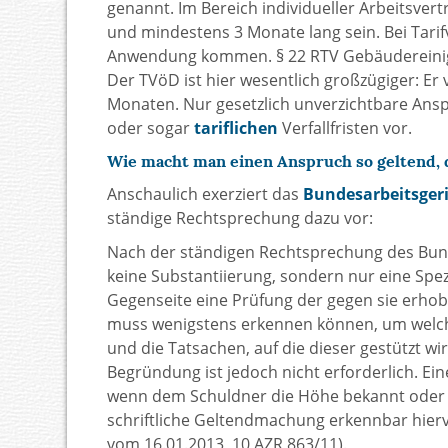
genannt. Im Bereich individueller Arbeitsver
und mindestens 3 Monate lang sein. Bei Tari
Anwendung kommen. § 22 RTV Gebäudereinigun
Der TVöD ist hier wesentlich großzügiger: E
Monaten. Nur gesetzlich unverzichtbare Ansp
oder sogar
tariflichen
Verfallfristen vor.
Wie macht man einen Anspruch so geltend, d
Anschaulich exerziert das
Bundesarbeitsgeri
ständige Rechtsprechung dazu vor:
Nach der ständigen Rechtsprechung des Bun
keine Substantiierung, sondern nur eine Spe
Gegenseite eine Prüfung der gegen sie erh
muss wenigstens erkennen können, um welche
und die Tatsachen, auf die dieser gestützt wi
Begründung ist jedoch nicht erforderlich. Ein
wenn dem Schuldner die Höhe bekannt oder f
schriftliche Geltendmachung erkennbar hierv
vom 16.01.2013, 10 AZR 863/11).