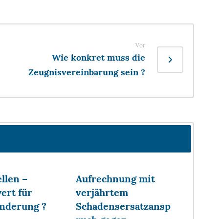
Vor
Wie konkret muss die
Zeugnisvereinbarung sein ?
llen –
Aufrechnung mit
ert für
verjährtem
nderung ?
Schadensersatzansp