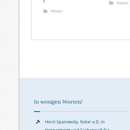
!
News!
News!
In wenigen Worten!
Horst Spanowsky, Notar a.D. in
Heppenheim und Fachanwalt für