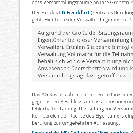
dass Versammlungsräume an ihre Grenzen
Der Fall des
LG Frankfurt
(zentrales Berufun
geht. Hier hatte der Verwalter folgendermaß
Aufgrund der Größe der Sitzungsräu
Eigentümer bei dieser Versammlung b
Verwalter). Erteilen Sie deshalb mögl
Verwaltung Vollmacht für die Teilnah
behält sich vor, die Versammlung nich
Anwesenden überschritten wird und 
Versammlungstag dazu getroffen wer
Das AG Kassel gab in der ersten Instanz ein
gegen einen Beschluss zur Fassadensanierun
fehlerhafter Ladung. Die Ladung zur Versamml
Kernbereich der Rechte des Eigentümers eing
Berufung zur umgekehrten Auffassung.
Landgericht hält Ladung zur Versammlung 