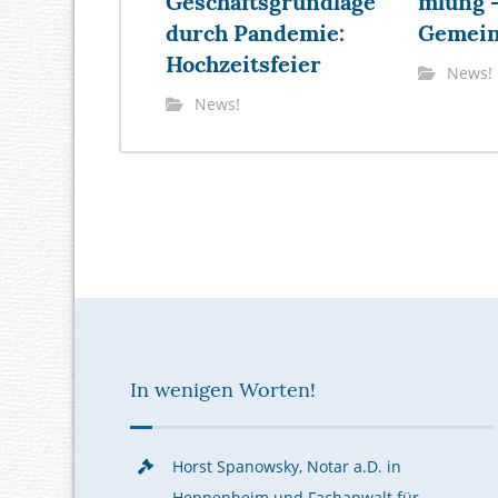
Geschäftsgrundlage
mlung –
durch Pandemie:
Gemein
Hochzeitsfeier
News!
News!
In wenigen Worten!
Horst Spanowsky, Notar a.D. in
Heppenheim und Fachanwalt für