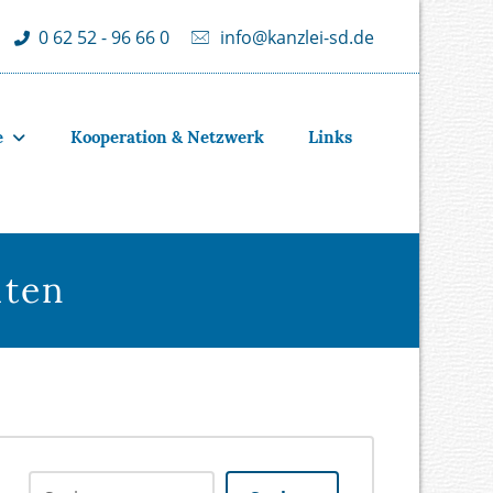
info@kanzlei-sd.de
0 62 52 - 96 66 0
e
Kooperation & Netzwerk
Links
iten